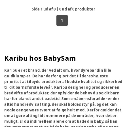
Side
1
ud af
0
|
0
ud af
0
produkter
1
Karibu hos BabySam
Karibu er et brand, der ved alt om, hvor dyrebar din lille
guldklump er. De har derfor gjort det til deres højeste
prioritet at tilbyde produkter af bedste kvalitet og sikkerhed
til dit barns første leveår. Karibu designer og producerer en
bred vifte af produkter, der opfylder de behov du og dit barn
har for blandt andet badetid. Som småbørnsforælder er der
altid hundredvis af ting, der skal holdes styr på, og det kan
nogle gange være svært at følge helt med. Derfor gælder det
om at gøre alting lidt nemmere på de områder, hvor det er
muligt. Er du indimellem alene om at bade din baby, så kan