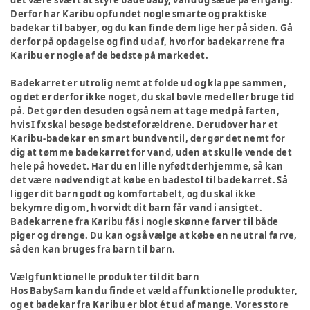
det være svært at styre både baby, vand og sæbe på en gang.
Derfor har Karibu opfundet nogle smarte og praktiske
badekar til babyer, og du kan finde dem lige her på siden. Gå
derfor på opdagelse og find ud af, hvorfor badekarrene fra
Karibu er nogle af de bedste på markedet.
Badekarret er utrolig nemt at folde ud og klappe sammen,
og det er derfor ikke noget, du skal bøvle med eller bruge tid
på. Det gør den desuden også nem at tage med på farten,
hvis I fx skal besøge bedsteforældrene. Derudover har et
Karibu-badekar en smart bundventil, der gør det nemt for
dig at tømme badekarret for vand, uden at skulle vende det
hele på hovedet. Har du en lille nyfødt derhjemme, så kan
det være nødvendigt at købe en badestol til badekarret. Så
ligger dit barn godt og komfortabelt, og du skal ikke
bekymre dig om, hvorvidt dit barn får vand i ansigtet.
Badekarrene fra Karibu fås i nogle skønne farver til både
piger og drenge. Du kan også vælge at købe en neutral farve,
så den kan bruges fra barn til barn.
Vælg funktionelle produkter til dit barn
Hos BabySam kan du finde et væld af funktionelle produkter,
og et badekar fra Karibu er blot ét ud af mange. Vores store