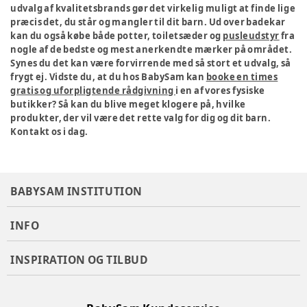
udvalg af kvalitetsbrands gør det virkelig muligt at finde lige
præcis det, du står og mangler til dit barn. Ud over badekar
kan du også købe både potter, toiletsæder og
pusleudstyr
fra
nogle af de bedste og mest anerkendte mærker på området.
Synes du det kan være forvirrende med så stort et udvalg, så
frygt ej. Vidste du, at du hos BabySam kan
booke en times
gratis og uforpligtende rådgivning
i en af vores fysiske
butikker? Så kan du blive meget klogere på, hvilke
produkter, der vil være det rette valg for dig og dit barn.
Kontakt os i dag.
BABYSAM INSTITUTION
INFO
INSPIRATION OG TILBUD