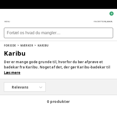
0
0,00 KR.
MENU
FAVORITTER
FORSIDE
MÆRKER
KARIBU
Karibu
Der er mange gode grunde til, hvorfor du bør afprøve et
badekar fra Karibu. Noget af det, der gør Karibu-badekar til
noget særligt er det faktum, at de kan foldes sammen, så de
Læs mere
nærmest ingenting fylder. Placer den bag døren eller under
kommoden, når den ikke er i brug, så optager den ikke plads
Relevans
på badeværelset, hvilket især er praktisk, hvis du har et
mindre badeværelse.
0 produkter