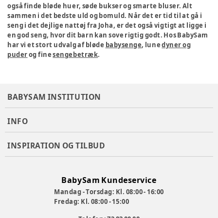
også finde bløde huer, søde bukser og smarte bluser. Alt
sammen i det bedste uld og bomuld. Når det er tid til at gå i
seng i det dejlige nattøj fra Joha, er det også vigtigt at ligge i
en god seng, hvor dit barn kan sove rigtig godt. Hos BabySam
har vi et stort udvalg af bløde
babysenge
, lune
dyner og
puder
og fine
sengebetræk
.
BABYSAM INSTITUTION
INFO
INSPIRATION OG TILBUD
BabySam Kundeservice
Mandag - Torsdag: Kl. 08:00 - 16:00
Fredag: Kl. 08:00 - 15:00