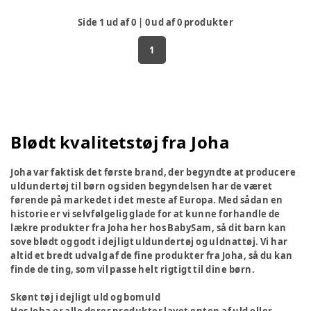
Side
1
ud af
0
|
0
ud af
0
produkter
1
Blødt kvalitetstøj fra Joha
Joha var faktisk det første brand, der begyndte at producere
uldundertøj til børn og siden begyndelsen har de været
førende på markedet i det meste af Europa. Med sådan en
historie er vi selvfølgelig glade for at kunne forhandle de
lækre produkter fra Joha her hos BabySam, så dit barn kan
sove blødt og godt i dejligt uldundertøj og uldnattøj. Vi har
altid et bredt udvalg af de fine produkter fra Joha, så du kan
finde de ting, som vil passe helt rigtigt til dine børn.
Skønt tøj i dejligt uld og bomuld