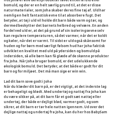
Hos Joha er alle deres produkter lavet enten af uld eller
bomuld, og der er en helt særlig grund til, at det er disse
naturmaterialer, som Joha skaber deres fine tøj af. Uld har
nemlig en helt fantastisk evne til at absorbere fugt. Det
betyder, at tøj i uld vil holde dit barn både varm og tør, og
dermed beskytter det barnets helbred og velvære. En anden
fordel ved uld er, at det på grund af sin isoleringsevne selv
kan regulere temperaturen, så det varmer, når det er koldt
og køler, når det er varmt. Til sidst er uld også skånsomt for
huden og for børn med særligt følsom hud har Joha faktisk
udviklet en kvalitet med uld på ydersiden og bomuld på
indersiden, så alle børn kan få glæde af de skønne produkter
fra Joha. Når Joha bruger bomuld, er det udelukkende
økologisk bomuld. Det betyder, at det både er godt for dit
barn og for miljøet. Det må man sige er win win.
Lad dit barn sove godt i Joha
Når du klæder dit barn på, er det vigtigt, at det inderste lag
er behageligt og blødt. Med undertøj og nattøj fra Joha kan
du være sikker på, at dit barn får et godt sæt nattøj eller
undertøj, der både er dejligt blød, varmer godt, og som
sikrer, at dit barn er tør hele natten igennem. Ud over det
dejlige nattøj og undertøj fra Joha, kan du her hos BabySam