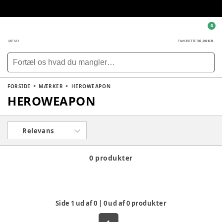
0
0,00 KR.
MENU
FAVORITTER
FORSIDE
MÆRKER
HEROWEAPON
HEROWEAPON
Relevans
0 produkter
Side
1
ud af
0
|
0
ud af
0
produkter