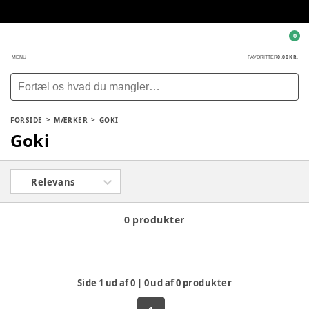
0
0,00 KR.
MENU
FAVORITTER
FORSIDE
MÆRKER
GOKI
Goki
Relevans
0 produkter
Side
1
ud af
0
|
0
ud af
0
produkter