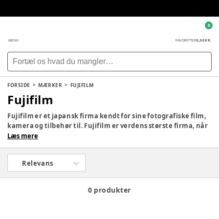
0
0,00 KR.
MENU
FAVORITTER
FORSIDE
MÆRKER
FUJIFILM
Fujifilm
Fujifilm er et japansk firma kendt for sine fotografiske film,
kamera og tilbehør til. Fujifilm er verdens største firma, når
det angår film og kameraudstyr. De blev grundlagt i 1934 og
Læs mere
har lige siden vokset sig til en global koncern, som både
forhandler til private forbrugere og virksomheder.
Relevans
0 produkter