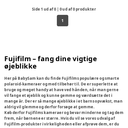
Side
1
ud af
0
|
0
ud af
0
produkter
1
Fujifilm – fang dine vigtige
øjeblikke
Her på BabySam kan du finde Fujifilms populære og smarte
polaroid-kameraer og med tilbehør til. De er superlette at
bruge og meget handy at have ved hånden, når man gerne
vil fange et øjeblik og kunne gemme og værdsætte det i
mange år. Der er så mange øjeblikke i et barns opvækst, man
aldrig vil glemme og derfor forsøge at gemme.
Køb derfor Fujifilms kameraer og bevar minderne og tag dem
frem, når børnene er større. Hvis du vil se vores udvalg af
Fujifilm-produkter i virkeligheden eller afprøve dem, er du