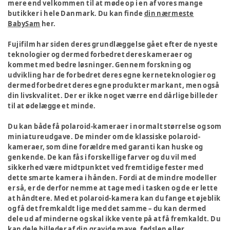
mere end velkommen til at møde op i en af vores mange
butikker i hele Danmark. Du kan finde
din nærmeste
BabySam
her.
Fujifilm har siden deres grundlæggelse gået efter de nyeste
teknologier og dermed forbedret deres kameraer og
kommet med bedre løsninger. Gennem forskning og
udvikling har de forbedret deres egne kerneteknologier og
dermed forbedret deres egne produkter markant, men også
din livskvalitet. Der er ikke noget værre end dårlige billeder
til at ødelægge et minde.
Du kan både få polaroid-kameraer i normalt størrelse og som
miniatureudgave. De minder om de klassiske polaroid-
kameraer, som dine forældre med garanti kan huske og
genkende. De kan fås i forskellige farver og du vil med
sikkerhed være midtpunktet ved fremtidige fester med
dette smarte kamera i hånden. Fordi at de mindre modeller
er så, er de derfor nemme at tage med i tasken og de er lette
at håndtere. Med et polaroid-kamera kan du fange et øjeblik
og få det fremkaldt lige med det samme – du kan dermed
dele ud af minderne og skal ikke vente på at få fremkaldt. Du
kan dele billeder af din gravide mave, fødslen eller