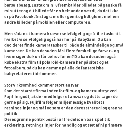
barselsbesøg. Instax mini 8 fremkalder billedet på ganske få
minutter og dit billede får en helt anden værdi, da det ikke
er på Facebook, Instagram eller gemt og lidt glemt mellem
andre billeder på mobilen eller computeren.
Men sådan et kamera kræver selvfølgelig også lille taske til,
hvilket vi selvfølgelig også har her på BabySam. Du kan
decideret finde kameratasker til både de almindelige og små
kameraer. De kan desuden fås i flere forskellige farver – og
hvem siger du kun får behov for én? Du kan desuden også
købe ekstra film til polaroid-kamera her på sitet og et
fotoalbum, så du kan gemme på alle de fantastiske
babyrelateret tidslommer.
Stor virksomhed kommer stort ansvar
Som det største firma indenfor film- og kameraudstyr ved
Fujifilm godt, at der medfølger et ansvar og dette tager de
gerne på sig. Fujifilm følger miljømæssige kvalitets
retningslinjer og mål og som er den deres strategi og grønne
politik.
Deres grønne politik består af tre dele: en basis politik
erklæring, retningslinjer for handlig og et sæt af ni primære