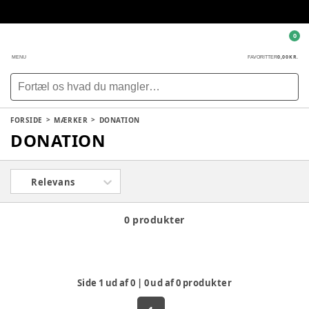
0
0,00 KR.
MENU
FAVORITTER
FORSIDE
MÆRKER
DONATION
DONATION
Relevans
0 produkter
Side
1
ud af
0
|
0
ud af
0
produkter