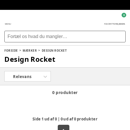
0
0,00 KR.
MENU
FAVORITTER
FORSIDE
MÆRKER
DESIGN ROCKET
Design Rocket
Relevans
0 produkter
Side
1
ud af
0
|
0
ud af
0
produkter