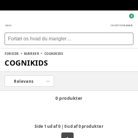
0
0,00 KR.
MENU
FAVORITTER
FORSIDE
MÆRKER
COGNIKIDS
COGNIKIDS
Relevans
0 produkter
Side
1
ud af
0
|
0
ud af
0
produkter