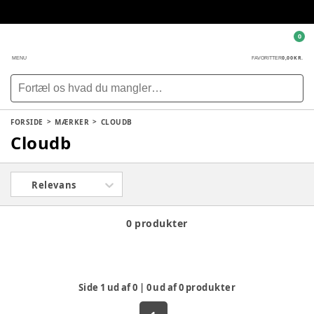
0
0,00 KR.
MENU
FAVORITTER
FORSIDE
MÆRKER
CLOUDB
Cloudb
Relevans
0 produkter
Side
1
ud af
0
|
0
ud af
0
produkter