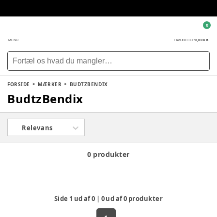
0
0,00 KR.
MENU
FAVORITTER
FORSIDE
MÆRKER
BUDTZBENDIX
BudtzBendix
Relevans
0 produkter
Side
1
ud af
0
|
0
ud af
0
produkter