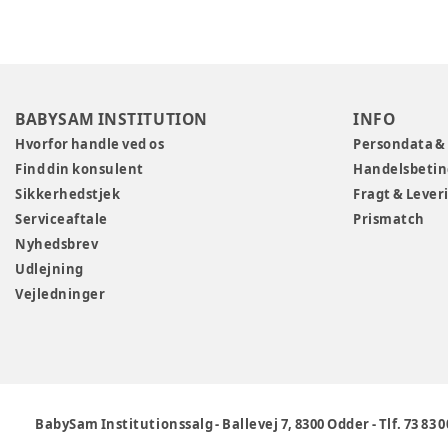
BABYSAM INSTITUTION
INFO
Hvorfor handle ved os
Persondata &
Find din konsulent
Handelsbetin
Sikkerhedstjek
Fragt & Lever
Serviceaftale
Prismatch
Nyhedsbrev
Udlejning
Vejledninger
BabySam Institutionssalg
-
Ballevej 7, 8300 Odder
-
Tlf. 73 83 0