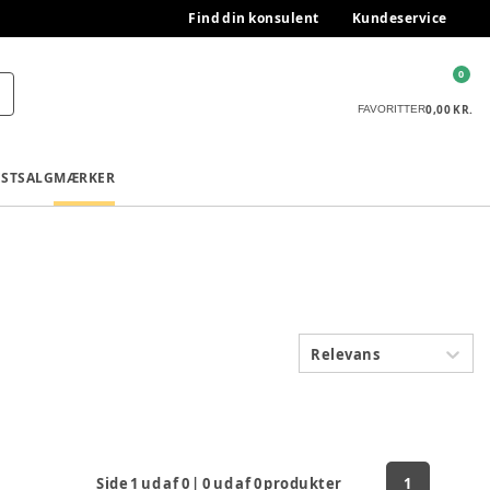
Find din konsulent
Kundeservice
0
0,00 KR.
FAVORITTER
ESTSALG
MÆRKER
Relevans
Side
1
ud af
0
|
0
ud af
0
produkter
1