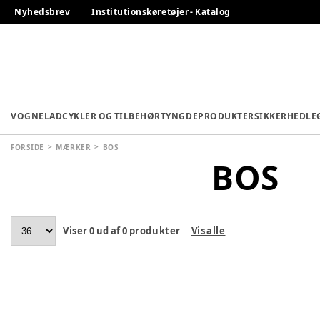
Nyhedsbrev
Institutionskøretøjer - Katalog
VOGNE
LADCYKLER OG TILBEHØR
TYNGDEPRODUKTER
SIKKERHED
LE
FORSIDE
MÆRKER
BOS
BOS
Viser
0
ud af
0
produkter
Vis alle