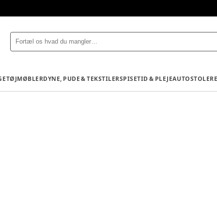
GETØJ
MØBLER
DYNE, PUDE & TEKSTILER
SPISETID & PLEJE
AUTOSTOLE
R