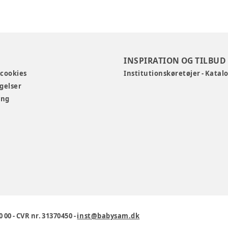
INSPIRATION OG TILBUD
 cookies
Institutionskøretøjer - Katal
gelser
ing
0 00
-
CVR nr. 31370450
-
inst@babysam.dk