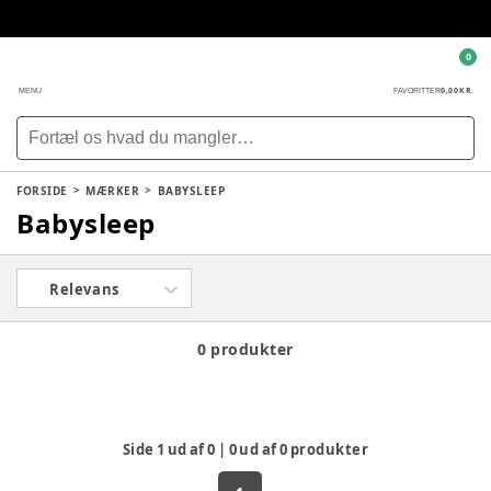
0
0,00 KR.
MENU
FAVORITTER
FORSIDE
MÆRKER
BABYSLEEP
Babysleep
Relevans
0 produkter
Side
1
ud af
0
|
0
ud af
0
produkter