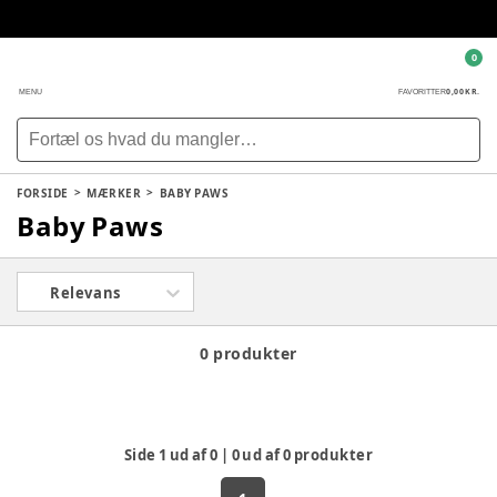
0
0,00 KR.
MENU
FAVORITTER
FORSIDE
MÆRKER
BABY PAWS
Baby Paws
Relevans
0 produkter
Side
1
ud af
0
|
0
ud af
0
produkter