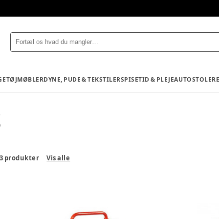
GETØJ
MØBLER
DYNE, PUDE & TEKSTILER
SPISETID & PLEJE
AUTOSTOLE
R
S
3
produkter
Vis alle