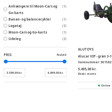
Anhængere til Moon-Cars og
(
1
)
Go-karts
Banan- og balancecykler
(
1
)
Legetøj
(
3
)
Moon-Cars og Go-karts
(
1
)
Udeleg
(
3
)
ALUTOYS
PRIS
Nulstil
Alucar VIP - grøn 3-1
Varenummer:
361582
5.495,00 kr.
3.599,00 kr.
6.899,00 kr.
Ekskl. moms
Online