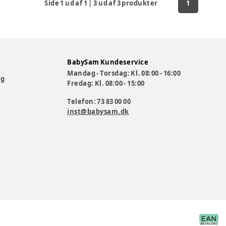
Side
1
ud af
1
|
3
ud af
3
produkter
1
BabySam Kundeservice
Mandag - Torsdag: Kl. 08:00 - 16:00
og
Fredag: Kl. 08:00 - 15:00
Telefon: 73 83 00 00
inst@babysam.dk