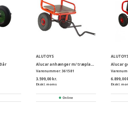
ALUTOYS
ALUTOY
0 år
Alucar anhænger m/ træplade - rød
Alucar g
Varenummer:
361581
Varenum
3.599,00 kr.
6.899,00 
Ekskl. moms
Ekskl. mo
Online