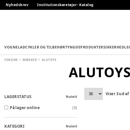
Nyhedsbrev
Institutionskøretøjer - Katalog
VOGNE
LADCYKLER OG TILBEHØR
TYNGDEPRODUKTER
SIKKERHED
LE
FORSIDE
MÆRKER
ALUTOYS
ALUTOY
Viser
3
ud af
LAGERSTATUS
Nulstil
På lager online
(
3
)
KATEGORI
Nulstil