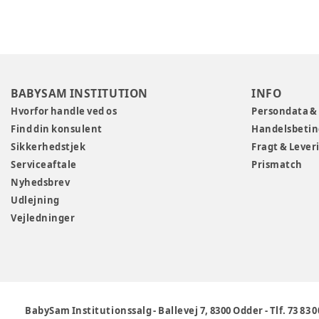
BABYSAM INSTITUTION
INFO
Hvorfor handle ved os
Persondata &
Find din konsulent
Handelsbetin
Sikkerhedstjek
Fragt & Lever
Serviceaftale
Prismatch
Nyhedsbrev
Udlejning
Vejledninger
BabySam Institutionssalg
-
Ballevej 7, 8300 Odder
-
Tlf. 73 83 0