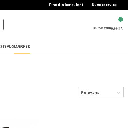
Find din konsulent
Kundeservice
0
0,00 KR.
FAVORITTER
ESTSALG
MÆRKER
Relevans