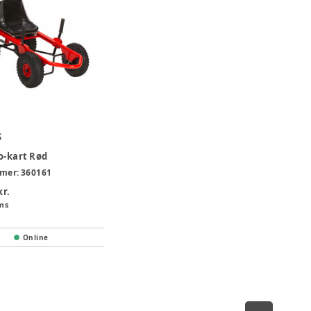
S
o-kart Rød
mer:
360161
kr.
ms
Online