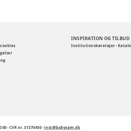
INSPIRATION OG TILBUD
 cookies
Institutionskøretøjer - Katal
gelser
ing
0 00
-
CVR nr. 31370450
-
inst@babysam.dk