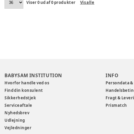
Viser
0
ud af
0
produkter
Vis alle
BABYSAM INSTITUTION
INFO
Hvorfor handle ved os
Persondata &
Find din konsulent
Handelsbetin
Sikkerhedstjek
Fragt & Lever
Serviceaftale
Prismatch
Nyhedsbrev
Udlejning
Vejledninger