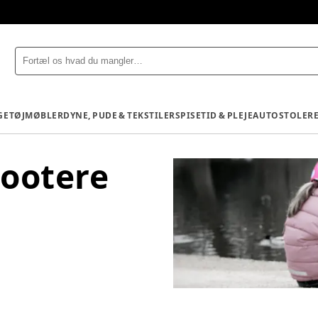
GETØJ
MØBLER
DYNE, PUDE & TEKSTILER
SPISETID & PLEJE
AUTOSTOLE
R
cootere