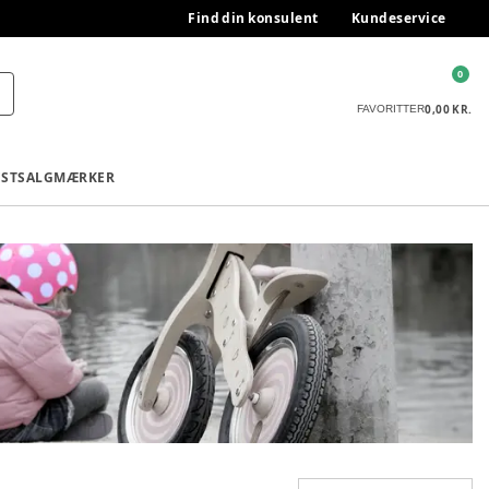
Find din konsulent
Kundeservice
0
0,00 KR.
FAVORITTER
ESTSALG
MÆRKER