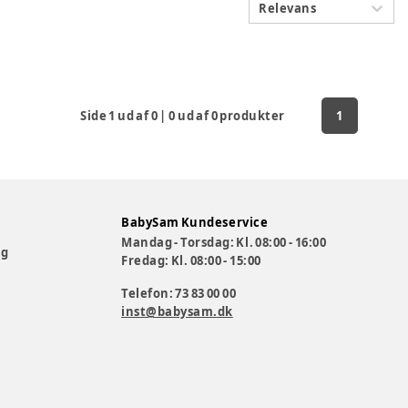
Relevans
Side
1
ud af
0
|
0
ud af
0
produkter
1
BabySam Kundeservice
Mandag - Torsdag: Kl. 08:00 - 16:00
og
Fredag: Kl. 08:00 - 15:00
Telefon: 73 83 00 00
inst@babysam.dk