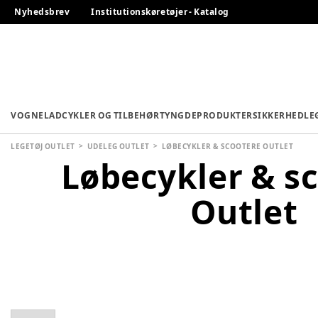
Nyhedsbrev
Institutionskøretøjer - Katalog
VOGNE
LADCYKLER OG TILBEHØR
TYNGDEPRODUKTER
SIKKERHED
LE
LEGETØJ OUTLET
UDELEG OUTLET
LØBECYKLER & SCOOTERE OUTLET
Løbecykler & s
Outlet