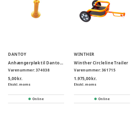
DANTOY
WINTHER
Anhængerpløk til Dantoy Scooter
Winther Circleline Trailer
Varenummer:
374038
Varenummer:
361715
5,00 kr.
1.975,00 kr.
Ekskl. moms
Ekskl. moms
Online
Online