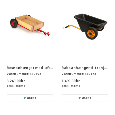
Rose anhænger med lufthjul
Rabo anhænger til trehjulet cykel
Varenummer:
349195
Varenummer:
349175
3.249,00 kr.
1.499,00 kr.
Ekskl. moms
Ekskl. moms
Online
Online