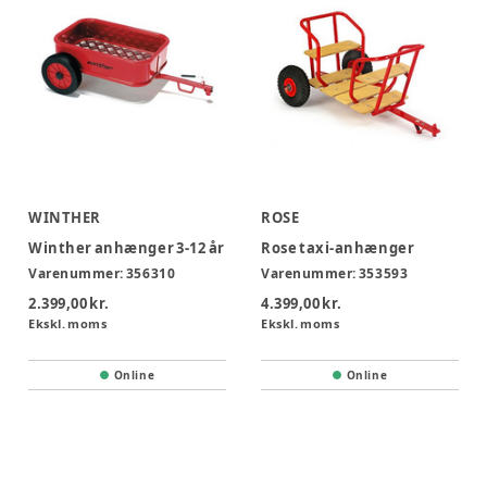
WINTHER
ROSE
Winther anhænger 3-12 år
Rose taxi-anhænger
Varenummer:
356310
Varenummer:
353593
2.399,00 kr.
4.399,00 kr.
Ekskl. moms
Ekskl. moms
Online
Online