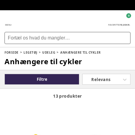
0
0,00 KR.
MENU
FAVORITTER
FORSIDE
LEGETØJ
UDELEG
ANHÆNGERE TIL CYKLER
Anhængere til cykler
Filtre
Relevans
13 produkter