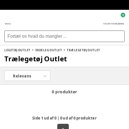
0
0,00 KR.
MENU
FAVORITTER
LEGETØJ OUTLET
INDELEG OUTLET
TRÆLEGETØJ OUTLET
Trælegetøj Outlet
Relevans
0 produkter
Side
1
ud af
0
|
0
ud af
0
produkter