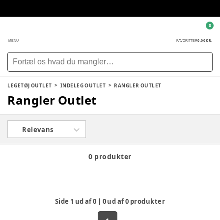
0
0,00 KR.
MENU
FAVORITTER
LEGETØJ OUTLET
INDELEG OUTLET
RANGLER OUTLET
Rangler Outlet
Relevans
0 produkter
Side
1
ud af
0
|
0
ud af
0
produkter