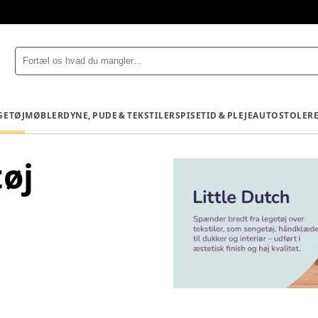
GETØJ
MØBLER
DYNE, PUDE & TEKSTILER
SPISETID & PLEJE
AUTOSTOLE
R
øj