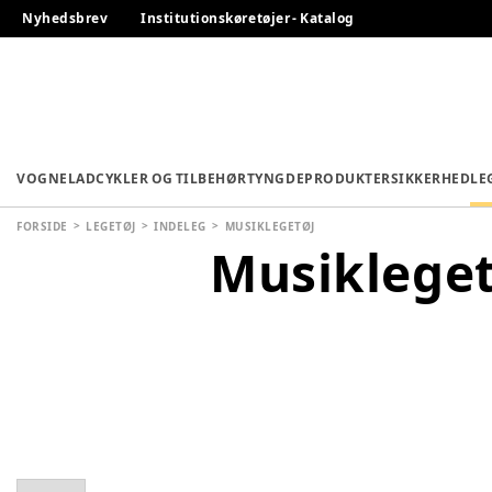
Nyhedsbrev
Institutionskøretøjer - Katalog
VOGNE
LADCYKLER OG TILBEHØR
TYNGDEPRODUKTER
SIKKERHED
LE
FORSIDE
LEGETØJ
INDELEG
MUSIKLEGETØJ
Musikleget