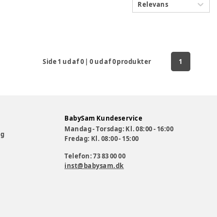
Relevans
Side
1
ud af
0
|
0
ud af
0
produkter
1
BabySam Kundeservice
Mandag - Torsdag: Kl. 08:00 - 16:00
og
Fredag: Kl. 08:00 - 15:00
Telefon: 73 83 00 00
inst@babysam.dk