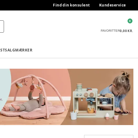
Find din konsulent
Kundeservice
0
0,00 KR.
FAVORITTER
ESTSALG
MÆRKER