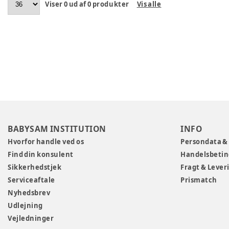
Viser
0
ud af
0
produkter
Vis alle
BABYSAM INSTITUTION
INFO
Hvorfor handle ved os
Persondata &
Find din konsulent
Handelsbetin
Sikkerhedstjek
Fragt & Lever
Serviceaftale
Prismatch
Nyhedsbrev
Udlejning
Vejledninger