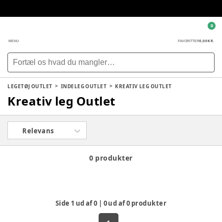
0
0,00 KR.
MENU
FAVORITTER
LEGETØJ OUTLET
INDELEG OUTLET
KREATIV LEG OUTLET
Kreativ leg Outlet
Relevans
0 produkter
Side
1
ud af
0
|
0
ud af
0
produkter