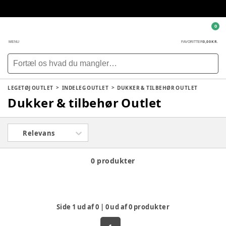
0
0,00 KR.
MENU
FAVORITTER
LEGETØJ OUTLET
INDELEG OUTLET
DUKKER & TILBEHØR OUTLET
Dukker & tilbehør Outlet
Relevans
0 produkter
Side
1
ud af
0
|
0
ud af
0
produkter