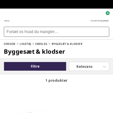
0
0,00 KR.
MENU
FAVORITTER
FORSIDE
LEGETØJ
INDELEG
BYGGESÆT & KLODSER
Byggesæt & klodser
Filtre
Relevans
1 produkter