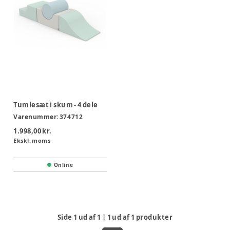
Tumlesæt i skum - 4 dele
Varenummer:
374712
1.998,00 kr.
Ekskl. moms
Online
Side
1
ud af
1
|
1
ud af
1
produkter