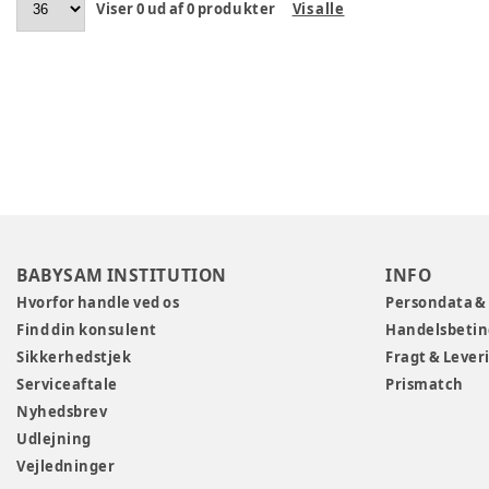
Viser
0
ud af
0
produkter
Vis alle
BABYSAM INSTITUTION
INFO
Hvorfor handle ved os
Persondata &
Find din konsulent
Handelsbetin
Sikkerhedstjek
Fragt & Lever
Serviceaftale
Prismatch
Nyhedsbrev
Udlejning
Vejledninger