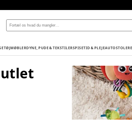
GETØJ
MØBLER
DYNE, PUDE & TEKSTILER
SPISETID & PLEJE
AUTOSTOLE
R
utlet