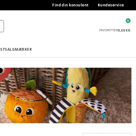
Find din konsulent
Kundeservice
0
0,00 KR.
FAVORITTER
ESTSALG
MÆRKER