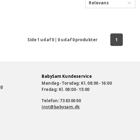
Relevans
Side
1
ud af
0
|
0
ud af
0
produkter
1
BabySam Kundeservice
Mandag - Torsdag: Kl. 08:00 - 16:00
og
Fredag: Kl. 08:00 - 15:00
Telefon: 73 83 00 00
inst@babysam.dk