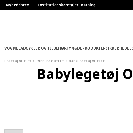
Nyhedsbrev
Institutionskøretøjer - Katalog
VOGNE
LADCYKLER OG TILBEHØR
TYNGDEPRODUKTER
SIKKERHED
LE
LEGETØJ OUTLET
INDELEG OUTLET
BABYLEGETØJ OUTLET
Babylegetøj O