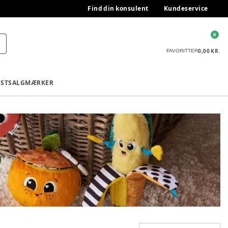
Find din konsulent
Kundeservice
0
0,00 KR.
FAVORITTER
ESTSALG
MÆRKER