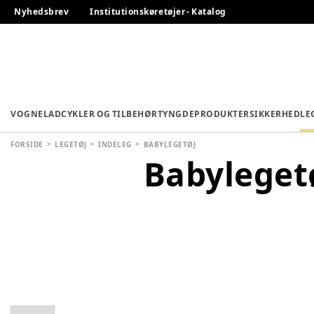
Nyhedsbrev
Institutionskøretøjer - Katalog
VOGNE
LADCYKLER OG TILBEHØR
TYNGDEPRODUKTER
SIKKERHED
LE
FORSIDE
LEGETØJ
INDELEG
BABYLEGETØJ
Babyleget