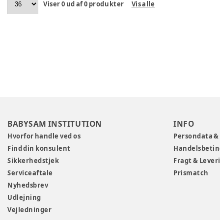
Viser
0
ud af
0
produkter
Vis alle
BABYSAM INSTITUTION
INFO
Hvorfor handle ved os
Persondata &
Find din konsulent
Handelsbetin
Sikkerhedstjek
Fragt & Lever
Serviceaftale
Prismatch
Nyhedsbrev
Udlejning
Vejledninger