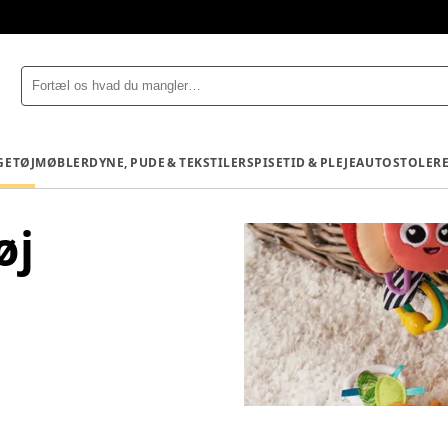
GETØJ
MØBLER
DYNE, PUDE & TEKSTILER
SPISETID & PLEJE
AUTOSTOLE
R
øj