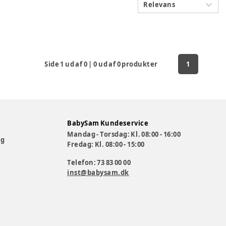
Relevans
Side
1
ud af
0
|
0
ud af
0
produkter
1
BabySam Kundeservice
Mandag - Torsdag: Kl. 08:00 - 16:00
og
Fredag: Kl. 08:00 - 15:00
Telefon: 73 83 00 00
inst@babysam.dk