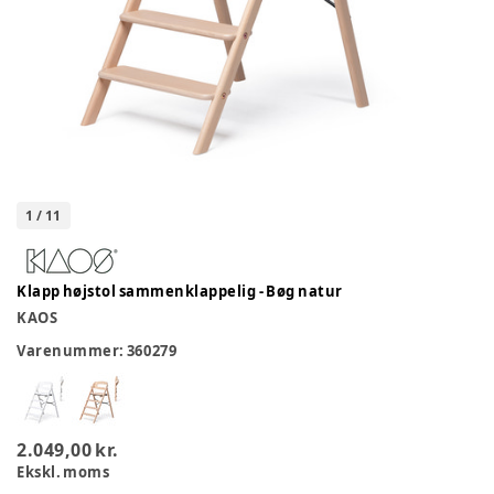
1
/
11
Klapp højstol sammenklappelig - Bøg natur
KAOS
Varenummer:
360279
2.049,00 kr.
Ekskl. moms