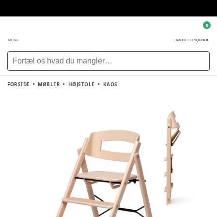
0
0,00 KR.
MENU
FAVORITTER
FORSIDE
MØBLER
HØJSTOLE
KAOS