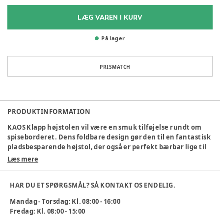
LÆG VAREN I KURV
På lager
PRISMATCH
PRODUKTINFORMATION
KAOS Klapp højstolen vil være en smuk tilføjelse rundt om
spiseborderet. Dens foldbare design gør den til en fantastisk
pladsbesparende højstol, der også er perfekt bærbar lige til
at tage med sig. De faste stigetrin er unikke og gør det nemt
Læs mere
for barnet at klatre op og ned af KAOS Klapp højstolen på
egen hånd. Barnet får en ergonomisk og aktiv siddeplads og
HAR DU ET SPØRGSMÅL? SÅ KONTAKT OS ENDELIG.
hviler benene naturligt ved de forskellige trin, når de
vokser. KAOS Klapp højstol til børn kommer færdig samlet i
Mandag - Torsdag: Kl. 08:00 - 16:00
æsken. Bare fold stolen ud, klik sædet i låseposition, og den
Fredag: Kl. 08:00 - 15:00
er klar til brug. Den er nem at holde ren på grund af dens