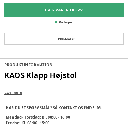
LÆG VAREN I KURV
På lager
PRISMATCH
PRODUKTINFORMATION
KAOS Klapp Højstol
Høj kvalitet til institutionsbrug
Læs mere
KAOS Klapp højstolen er en elegant, robust og
pladsbesparende løsning til institutioner, hvor
HAR DU ET SPØRGSMÅL? SÅ KONTAKT OS ENDELIG.
funktionalitet, ergonomi og holdbarhed er afgørende. Det
Mandag - Torsdag: Kl. 08:00 - 16:00
smarte foldbare design gør det let at flytte stolen mellem
Fredag: Kl. 08:00 - 15:00
stuer, opbevare den på minimal plads og hurtigt skabe