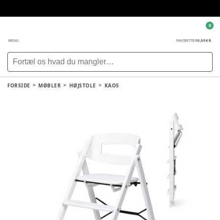
0
0,00 KR.
MENU
FAVORITTER
FORSIDE
MØBLER
HØJSTOLE
KAOS