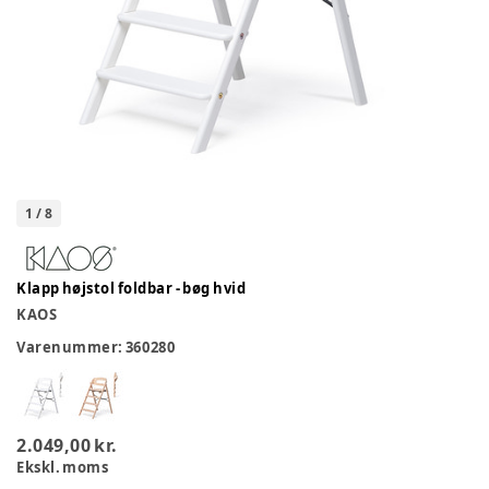
1
/
8
Klapp højstol foldbar - bøg hvid
KAOS
Varenummer:
360280
2.049,00 kr.
Ekskl. moms