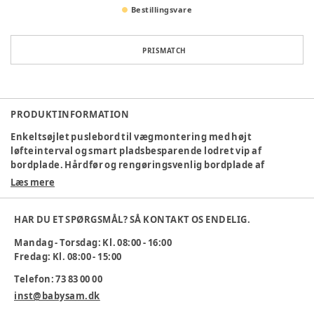
Bestillingsvare
PRISMATCH
PRODUKTINFORMATION
Enkeltsøjlet puslebord til vægmontering med højt
løfteinterval og smart pladsbesparende lodret vip af
bordplade. Hårdfør og rengøringsvenlig bordplade af
kompaktlaminat.
Læs mere
Bordpladens mål: 65 x 70 cm.
HAR DU ET SPØRGSMÅL? SÅ KONTAKT OS ENDELIG.
Vandring: 61-125 cm.
Mandag - Torsdag: Kl. 08:00 - 16:00
Max. belastning: 50 kg.
Fredag: Kl. 08:00 - 15:00
Der medfølger fastmonteret bordbetjening
Telefon: 73 83 00 00
Varenummer:
275446
inst@babysam.dk