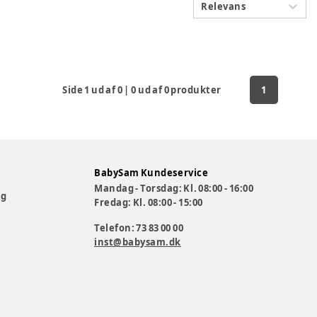
Relevans
Side
1
ud af
0
|
0
ud af
0
produkter
1
BabySam Kundeservice
Mandag - Torsdag: Kl. 08:00 - 16:00
og
Fredag: Kl. 08:00 - 15:00
Telefon: 73 83 00 00
inst@babysam.dk