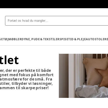
GETØJ
MØBLER
DYNE, PUDE & TEKSTILER
SPISETID & PLEJE
AUTOSTOLE
R
tlet
r, der er perfekte til både
signet med fokus på komfort
 atmosfære for de små. Fra
iler, tilbyder vi løsninger,
sammen til skarpe priser!