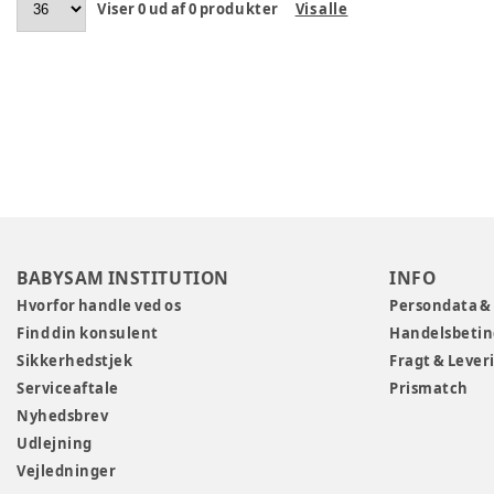
Viser
0
ud af
0
produkter
Vis alle
BABYSAM INSTITUTION
INFO
Hvorfor handle ved os
Persondata &
Find din konsulent
Handelsbetin
Sikkerhedstjek
Fragt & Lever
Serviceaftale
Prismatch
Nyhedsbrev
Udlejning
Vejledninger