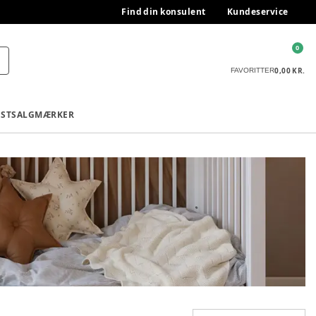
Find din konsulent
Kundeservice
0
0,00 KR.
FAVORITTER
ESTSALG
MÆRKER