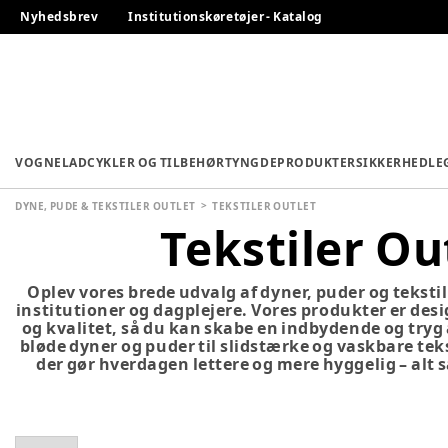
Nyhedsbrev
Institutionskøretøjer - Katalog
VOGNE
LADCYKLER OG TILBEHØR
TYNGDEPRODUKTER
SIKKERHED
LE
DYNE, PUDE & TEKSTILER OUTLET
TEKSTILER OUTLET
Tekstiler Ou
Oplev vores brede udvalg af dyner, puder og tekstile
institutioner og dagplejere. Vores produkter er de
og kvalitet, så du kan skabe en indbydende og tryg
bløde dyner og puder til slidstærke og vaskbare tekst
der gør hverdagen lettere og mere hyggelig – alt 