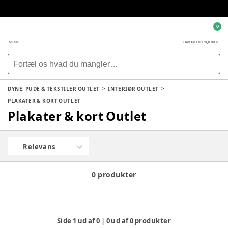
0
0,00 KR.
MENU
FAVORITTER
DYNE, PUDE & TEKSTILER OUTLET
INTERIØR OUTLET
PLAKATER & KORT OUTLET
Plakater & kort Outlet
Relevans
0 produkter
Side
1
ud af
0
|
0
ud af
0
produkter