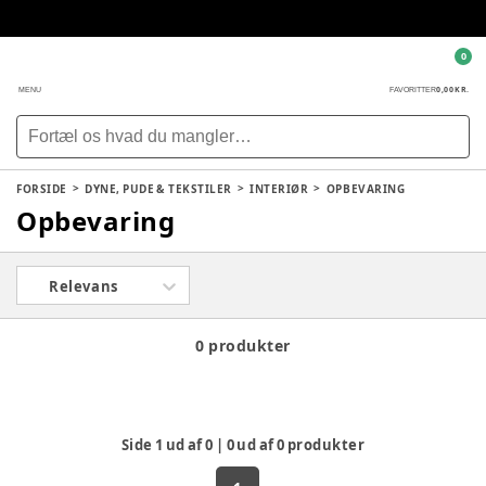
0
0,00 KR.
MENU
FAVORITTER
FORSIDE
DYNE, PUDE & TEKSTILER
INTERIØR
OPBEVARING
Opbevaring
Relevans
0 produkter
Side
1
ud af
0
|
0
ud af
0
produkter