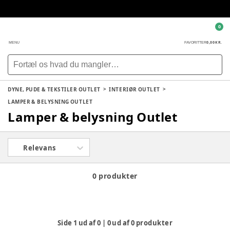
0
0,00 KR.
MENU
FAVORITTER
DYNE, PUDE & TEKSTILER OUTLET
INTERIØR OUTLET
LAMPER & BELYSNING OUTLET
Lamper & belysning Outlet
Relevans
0 produkter
Side
1
ud af
0
|
0
ud af
0
produkter