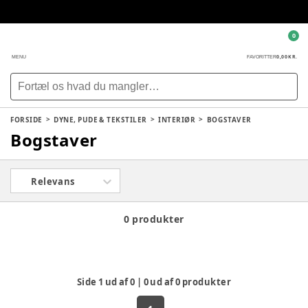
0
0,00 KR.
MENU
FAVORITTER
FORSIDE
DYNE, PUDE & TEKSTILER
INTERIØR
BOGSTAVER
Bogstaver
Relevans
0 produkter
Side
1
ud af
0
|
0
ud af
0
produkter