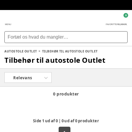
0
0,00 KR.
MENU
FAVORITTER
AUTOSTOLE OUTLET
TILBEHØR TIL AUTOSTOLE OUTLET
Tilbehør til autostole Outlet
Relevans
0 produkter
Side
1
ud af
0
|
0
ud af
0
produkter