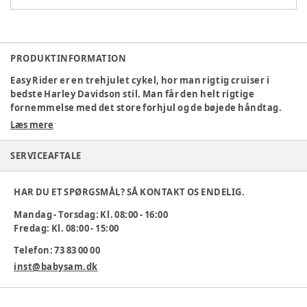
PRODUKTINFORMATION
Easy Rider er en trehjulet cykel, hor man rigtig cruiser i
bedste Harley Davidson stil. Man får den helt rigtige
fornemmelse med det store forhjul og de bøjede håndtag.
Læs mere
L: 80 B: 59 H: 62 cm.
Alder 4-7 år.
SERVICEAFTALE
Sædehøjde 15 cm.
Varenummer:
364560
HAR DU ET SPØRGSMÅL? SÅ KONTAKT OS ENDELIG.
Mandag - Torsdag: Kl. 08:00 - 16:00
Fredag: Kl. 08:00 - 15:00
Telefon: 73 83 00 00
inst@babysam.dk