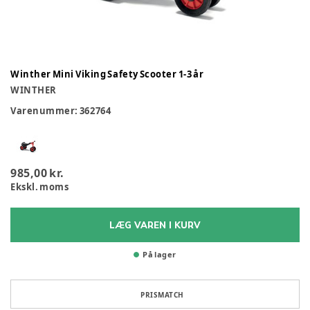
Winther Mini Viking Safety Scooter 1-3 år
WINTHER
Varenummer:
362764
985,00 kr.
Ekskl. moms
LÆG VAREN I KURV
På lager
PRISMATCH