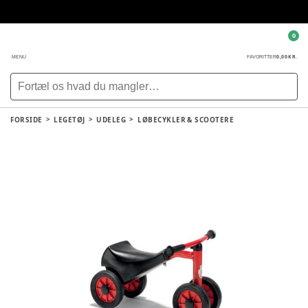
0
0,00 KR.
MENU
FAVORITTER
FORSIDE
LEGETØJ
UDELEG
LØBECYKLER & SCOOTERE