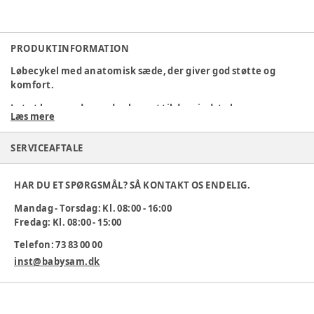
PRODUKTINFORMATION
Løbecykel med anatomisk sæde, der giver god støtte og
komfort.
Let at køre og dermed velegnet til de mindste børn.
Læs mere
Dansk design.
SERVICEAFTALE
Mål: H 33 L 55 B 37.
Alder: 1-3 år.
HAR DU ET SPØRGSMÅL? SÅ KONTAKT OS ENDELIG.
Vægt: 5 kg.
Mandag - Torsdag: Kl. 08:00 - 16:00
Fredag: Kl. 08:00 - 15:00
Varenummer:
362764
Telefon: 73 83 00 00
inst@babysam.dk