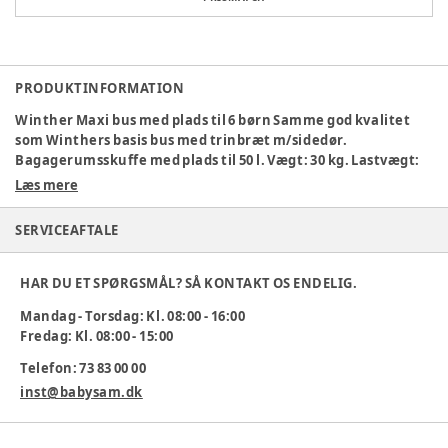
PRODUKTINFORMATION
Winther Maxi bus med plads til 6 børn Samme god kvalitet
som Winthers basis bus med trinbræt m/sidedør.
Bagagerumsskuffe med plads til 50 l. Vægt: 30 kg. Lastvægt:
125 kg. Mål: L 175 x B 75 x H 105 cm. Højde til indstigningstrin:
Læs mere
22 cm.
SERVICEAFTALE
Varenummer:
269409
HAR DU ET SPØRGSMÅL? SÅ KONTAKT OS ENDELIG.
Mandag - Torsdag: Kl. 08:00 - 16:00
Fredag: Kl. 08:00 - 15:00
Telefon: 73 83 00 00
inst@babysam.dk