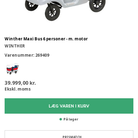
Winther Maxi Bus 6 personer - m. motor
WINTHER
Varenummer:
269409
39.999,00 kr.
Ekskl. moms
LÆG VAREN I KURV
På lager
PRISMATCH