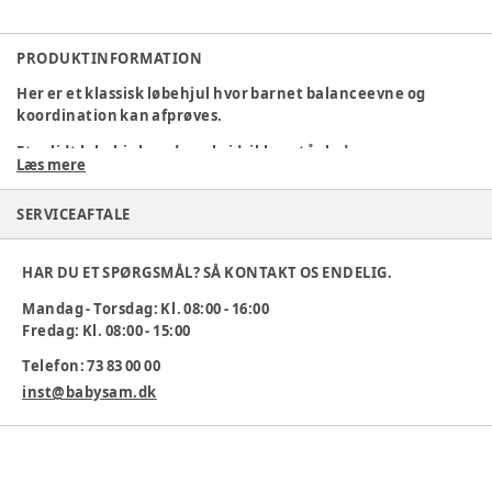
PRODUKTINFORMATION
Her er et klassisk løbehjul hvor barnet balanceevne og
koordination kan afprøves.
Et solidt løbehjul med en skridsikker ståplade.
Læs mere
L: 103 B: 45 H: 76 cm.
SERVICEAFTALE
Alder 3-5 år.
Varenummer:
361708
HAR DU ET SPØRGSMÅL? SÅ KONTAKT OS ENDELIG.
Mandag - Torsdag: Kl. 08:00 - 16:00
Fredag: Kl. 08:00 - 15:00
Telefon: 73 83 00 00
inst@babysam.dk