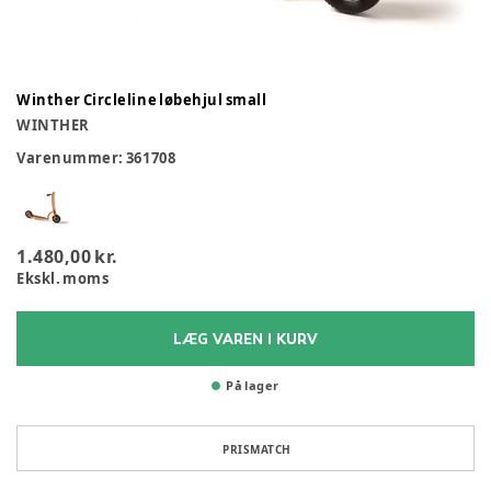
Winther Circleline løbehjul small
WINTHER
Varenummer:
361708
1.480,00 kr.
Ekskl. moms
LÆG VAREN I KURV
På lager
PRISMATCH