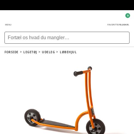
0
0,00 KR.
MENU
FAVORITTER
FORSIDE
LEGETØJ
UDELEG
LØBEHJUL