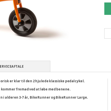
ERVICEAFTALE
orisk er klar til den 2 hjulede klassiske pedalcykel.
og kommer fremad ved at løbe med benene.
børn i alderen 3-7 år, BikeRunner og BikeRunner Large.