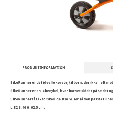
PRODUKTINFORMATION
S
BikeRunner er det ideelle køretøj til børn, der ikke helt mot
BikeRunner er en løbecykel, hvor barnet sidder på sædet 
BikeRunner fås i 2 forskellige størrelser så den passer til 
L: 82 B: 46 H: 62,5 cm.