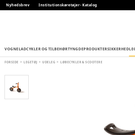
Nyhedsbrev
Institutionskøretøjer - Katalog
VOGNE
LADCYKLER OG TILBEHØR
TYNGDEPRODUKTER
SIKKERHED
LE
FORSIDE
LEGETØJ
UDELEG
LØBECYKLER & SCOOTERE