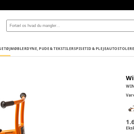
GETØJ
MØBLER
DYNE, PUDE & TEKSTILER
SPISETID & PLEJE
AUTOSTOLE
R
Wi
WI
Va
1.
Eks