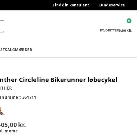
Find din konsulent
Kundeservice
0
0,00 KR.
FAVORITTER
ESTSALG
MÆRKER
nther Circleline Bikerunner løbecykel
NTHER
renummer:
361711
605,00 kr.
kl. moms