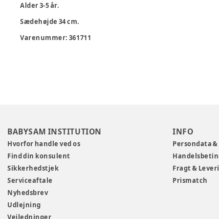
Alder 3-5 år.
Sædehøjde 34 cm.
Varenummer:
361711
BABYSAM INSTITUTION
INFO
Hvorfor handle ved os
Persondata &
Find din konsulent
Handelsbetin
Sikkerhedstjek
Fragt & Lever
Serviceaftale
Prismatch
Nyhedsbrev
Udlejning
Vejledninger