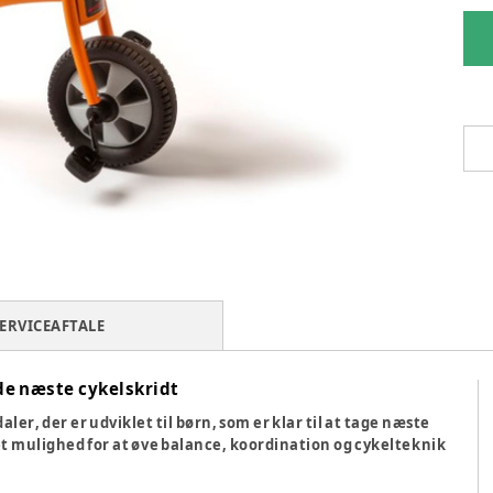
ERVICEAFTALE
 de næste cykelskridt
daler
, der er udviklet til børn, som er klar til at tage næste
net mulighed for at øve balance, koordination og cykelteknik