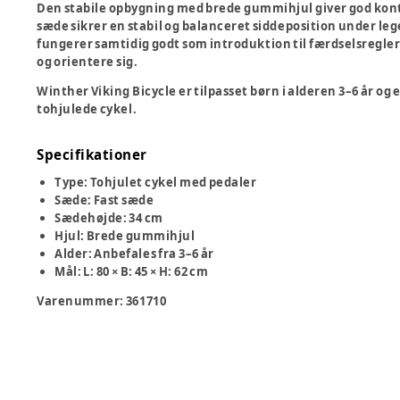
Den stabile opbygning med
brede gummihjul
giver god kon
sæde
sikrer en stabil og balanceret siddeposition under leg
fungerer samtidig godt som introduktion til færdselsregler 
og orientere sig.
Winther Viking Bicycle er tilpasset børn i alderen
3–6 år
og e
tohjulede cykel.
Specifikationer
Type:
Tohjulet cykel med pedaler
Sæde:
Fast sæde
Sædehøjde:
34 cm
Hjul:
Brede gummihjul
Alder:
Anbefales fra 3–6 år
Mål:
L: 80 × B: 45 × H: 62 cm
Varenummer:
361710