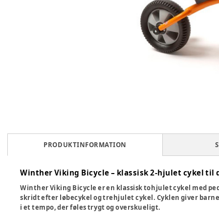
PRODUKTINFORMATION
S
Winther Viking Bicycle – klassisk 2-hjulet cykel til
Winther Viking Bicycle er en
klassisk tohjulet cykel med pe
skridt efter løbecykel og trehjulet cykel. Cyklen giver bar
i et tempo, der føles trygt og overskueligt.