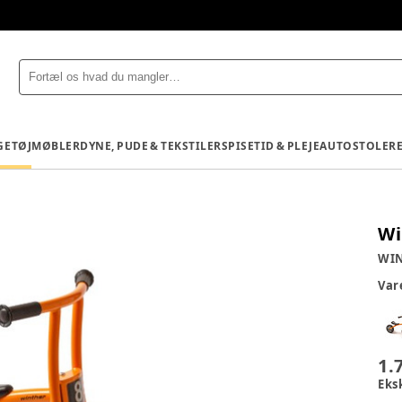
GETØJ
MØBLER
DYNE, PUDE & TEKSTILER
SPISETID & PLEJE
AUTOSTOLE
R
Wi
WI
Va
1.
Eks