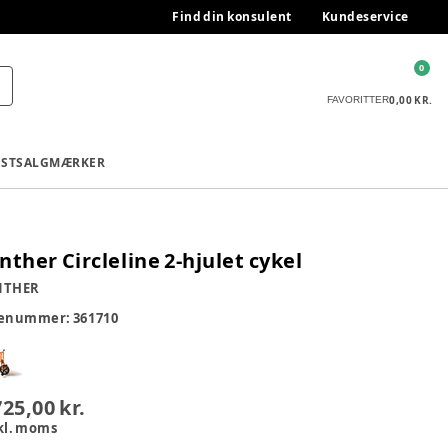
Find din konsulent
Kundeservice
0
0,00 KR.
FAVORITTER
ESTSALG
MÆRKER
nther Circleline 2-hjulet cykel
NTHER
renummer:
361710
725,00 kr.
kl. moms