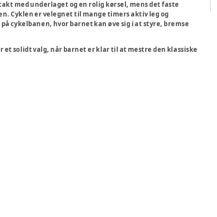
takt med underlaget og en rolig kørsel, mens det
faste
en. Cyklen er velegnet til mange timers aktiv leg og
på cykelbanen, hvor barnet kan øve sig i at styre, bremse
r et solidt valg, når barnet er klar til at mestre den klassiske