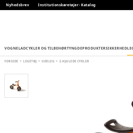
Nyhedsbrev
Institutionskøretøjer - Katalog
VOGNE
LADCYKLER OG TILBEHØR
TYNGDEPRODUKTER
SIKKERHED
LE
FORSIDE
LEGETØJ
UDELEG
2-HJULEDE CYKLER