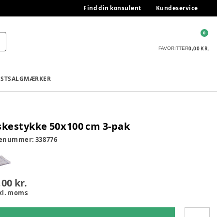
Find din konsulent
Kundeservice
0
0,00 KR.
FAVORITTER
ESTSALG
MÆRKER
skestykke 50x100 cm 3-pak
renummer:
338776
,00 kr.
kl. moms