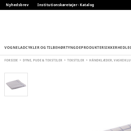
Nyhedsbrev
Institutionskøretøjer - Katalog
VOGNE
LADCYKLER OG TILBEHØR
TYNGDEPRODUKTER
SIKKERHED
LE
FORSIDE
DYNE, PUDE & TEKSTILER
TEKSTILER
HÅNDKLÆDER, VASKEKLU