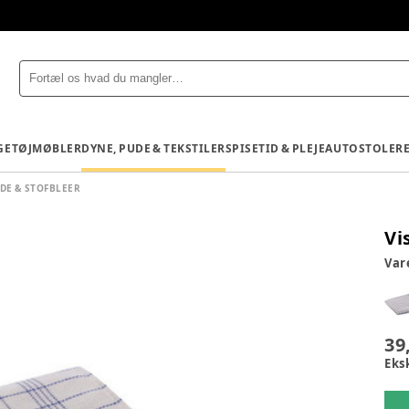
GETØJ
MØBLER
DYNE, PUDE & TEKSTILER
SPISETID & PLEJE
AUTOSTOLE
R
DE & STOFBLEER
Vi
Va
39
Eks