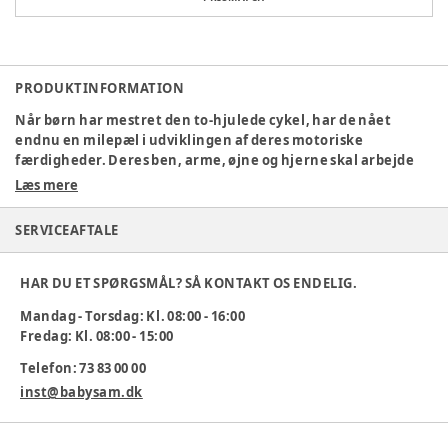
PRODUKTINFORMATION
Når børn har mestret den to-hjulede cykel, har de nået
endnu en milepæl i udviklingen af ​​deres motoriske
færdigheder. Deres ben, arme, øjne og hjerne skal arbejde
sammen for at holde balancen. Det lyder måske svært, men
Læs mere
det er faktisk en barneleg. Så længe de har de rigtige ting at
lege med.
SERVICEAFTALE
Vejl. aldersgruppe: 3-7 år
HAR DU ET SPØRGSMÅL? SÅ KONTAKT OS ENDELIG.
L: 80 x B: 45 x H: 70 cm
Mandag - Torsdag: Kl. 08:00 - 16:00
Sædehøjde: 42 cm
Fredag: Kl. 08:00 - 15:00
Vægt: 7,8 kg
Telefon: 73 83 00 00
inst@babysam.dk