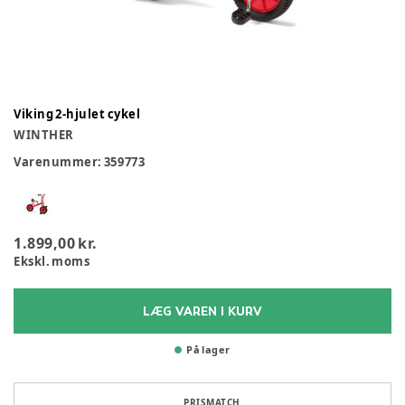
Viking 2-hjulet cykel
WINTHER
Varenummer:
359773
1.899,00 kr.
Ekskl. moms
LÆG VAREN I KURV
På lager
PRISMATCH