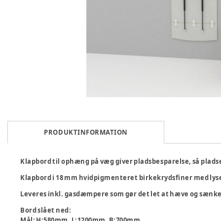
PRODUKTINFORMATION
Klapbord til ophæng på væg giver pladsbesparelse, så pladse
Klapbord i 18 mm hvidpigmenteret birkekrydsfiner med lyse
Leveres inkl. gasdæmpere som gør det let at hæve og sænk
Bord slået ned:
Mål: H:580mm. L:1200mm. B:700mm.