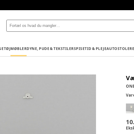
GETØJ
MØBLER
DYNE, PUDE & TEKSTILER
SPISETID & PLEJE
AUTOSTOLE
R
Væ
ON
Va
10
Eks