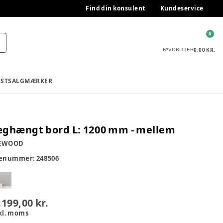
Find din konsulent
Kundeservice
0
0,00 KR.
FAVORITTER
ESTSALG
MÆRKER
ghængt bord L: 1200 mm - mellem
EWOOD
renummer:
248506
.199,00 kr.
kl. moms