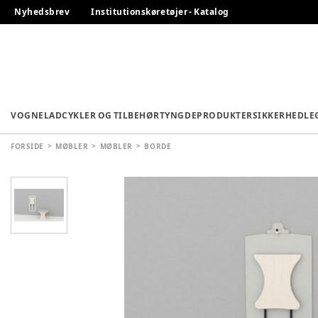
Nyhedsbrev
Institutionskøretøjer - Katalog
VOGNE
LADCYKLER OG TILBEHØR
TYNGDEPRODUKTER
SIKKERHED
LE
FORSIDE
MØBLER
MØBLER
BORDE