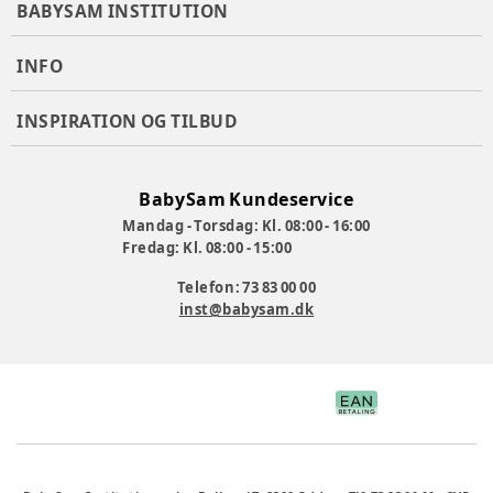
BABYSAM INSTITUTION
Varenummer:
237688
INFO
INSPIRATION OG TILBUD
BabySam Kundeservice
Mandag - Torsdag: Kl. 08:00 - 16:00
Fredag: Kl. 08:00 - 15:00
Telefon: 73 83 00 00
inst@babysam.dk