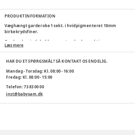
PRODUKTINFORMATION
Væghængt garderobe 1 sekt. i hvidpigmenteret 18mm
birkekrydsfiner.
Garderoben indeholder som standard pr. sektion:
Læs mere
1 drejekrog med 3 kroge
1 rum på 250x250x250 el. 250x300x250
HAR DU ET SPØRGSMÅL? SÅ KONTAKT OS ENDELIG.
Kan med fordel kombineres med væghængt garderobebænk
Mandag - Torsdag: Kl. 08:00 - 16:00
med skorist.
Fredag: Kl. 08:00 - 15:00
Mål: H:375mm. B:286/336mm. D:250mm.
Telefon: 73 83 00 00
Variabel indv. mål i hvert rum: 250/300mm.
inst@babysam.dk
Vægt: 7 kg.
Varianter og tilbehør:
301250 - Ruko lås venstrehængslet
237734 - Alm. lås med 2 nøgler