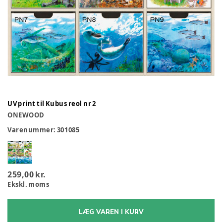
UV print til Kubus reol nr 2
ONEWOOD
Varenummer:
301085
259,00 kr.
Ekskl. moms
LÆG VAREN I KURV