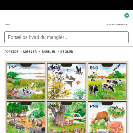
0
0,00 KR.
MENU
FAVORITTER
FORSIDE
MØBLER
MØBLER
REOLER