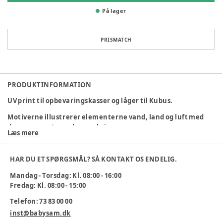
På lager
PRISMATCH
PRODUKTINFORMATION
UV print til opbevaringskasser og låger til Kubus.
Motiverne illustrerer elementerne vand, land og luft med
dyrene og naturen her omkring.
Læs mere
Med udvalget af print til møbler skabes der unikke løsninger,
og giver liv i legerummet. Illustrationerne har en
HAR DU ET SPØRGSMÅL? SÅ KONTAKT OS ENDELIG.
pædagogisk indgangsvinkel, hvor læring og eksploration er i
højsæde.
Mandag - Torsdag: Kl. 08:00 - 16:00
Den høje detaljegrad ved illustrationerne, gør det
Fredag: Kl. 08:00 - 15:00
spændende for børnene at udforske produkterne og finde
Telefon: 73 83 00 00
særheder og kendetegn ved de enkelte motiver.
Det er med til at stimulere deres fantasi til at skabe egne
inst@babysam.dk