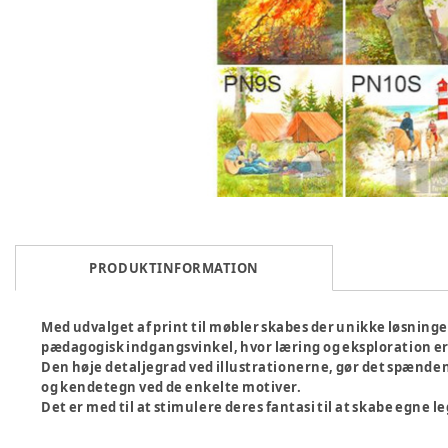
PRODUKTINFORMATION
Med udvalget af print til møbler skabes der unikke løsninger
pædagogisk indgangsvinkel, hvor læring og eksploration er
Den høje detaljegrad ved illustrationerne, gør det spænde
og kendetegn ved de enkelte motiver.
Det er med til at stimulere deres fantasi til at skabe egne