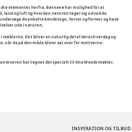
dte elementer herfra. Børnene har mulighed for at
d, land og luft og hvordan naturen tager sig ud ved de
og undersøge de enkelte kendetegn, farver og former og have
velser ude i naturen.
i møblerne. Det bliver en naturlig del af deres hverdag og
e, når de på den måde bliver sat over for motiverne.
. Kunstneren har tegnet det specielt til One Woods møbler.
INSPIRATION OG TILBUD