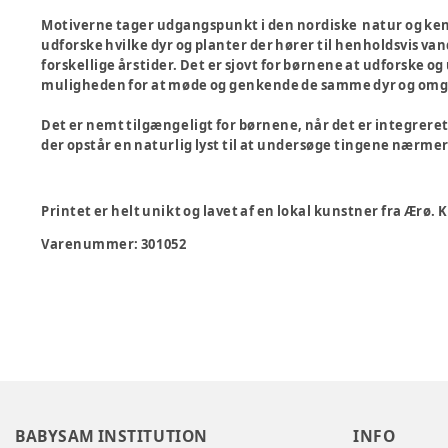
Motiverne tager udgangspunkt i den nordiske natur og ken
udforske hvilke dyr og planter der hører til henholdsvis van
forskellige årstider. Det er sjovt for børnene at udforske 
muligheden for at møde og genkende de samme dyr og omgi
Det er nemt tilgængeligt for børnene, når det er integreret 
der opstår en naturlig lyst til at undersøge tingene nærmer
Printet er helt unikt og lavet af en lokal kunstner fra Ærø
Varenummer:
301052
BABYSAM INSTITUTION
INFO