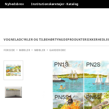
Nyhedsbrev
Institutionskøretøjer - Katalog
VOGNE
LADCYKLER OG TILBEHØR
TYNGDEPRODUKTER
SIKKERHED
LE
FORSIDE
MØBLER
MØBLER
GARDEROBE