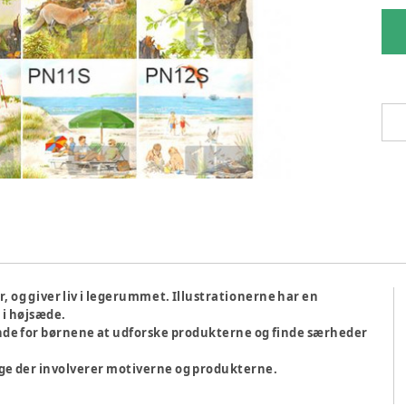
, og giver liv i legerummet. Illustrationerne har en
 i højsæde.
nde for børnene at udforske produkterne og finde særheder
 lege der involverer motiverne og produkterne.