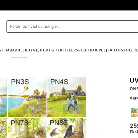
GETØJ
MØBLER
DYNE, PUDE & TEKSTILER
SPISETID & PLEJE
AUTOSTOLE
R
UV
ON
Va
25
Eks