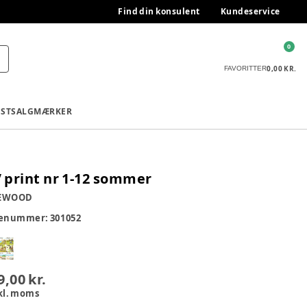
Find din konsulent
Kundeservice
0
0,00 KR.
FAVORITTER
ESTSALG
MÆRKER
 print nr 1-12 sommer
EWOOD
renummer:
301052
9,00 kr.
kl. moms