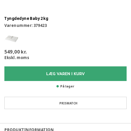
Tyngdedyne Baby 2 kg
Varenummer:
379423
549,00 kr.
Ekskl. moms
LÆG VAREN I KURV
På lager
PRISMATCH
PRODUKTINFORMATION