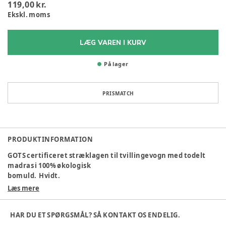
119,00 kr.
Ekskl. moms
LÆG VAREN I KURV
På lager
PRISMATCH
PRODUKTINFORMATION
GOTS certificeret stræklagen til tvillingevogn med todelt
madras i 100% økologisk
bomuld. Hvidt.
Læs mere
Varenummer:
339102
HAR DU ET SPØRGSMÅL? SÅ KONTAKT OS ENDELIG.