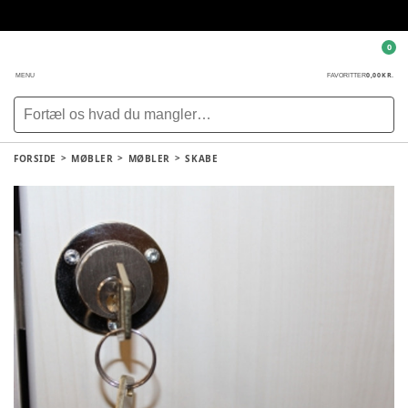
0
0,00 KR.
MENU
FAVORITTER
FORSIDE
MØBLER
MØBLER
SKABE