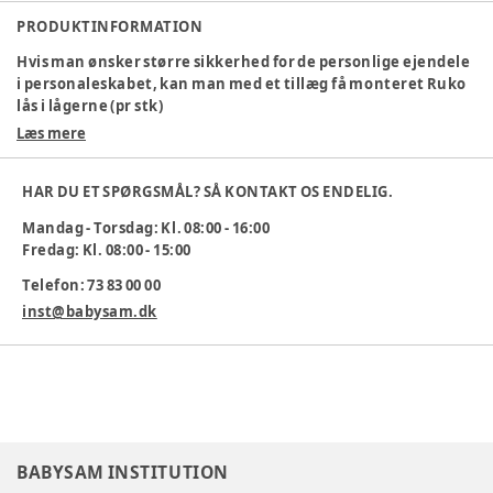
PRODUKTINFORMATION
Hvis man ønsker større sikkerhed for de personlige ejendele
i personaleskabet, kan man med et tillæg få monteret Ruko
lås i lågerne (pr stk)
Læs mere
Varenummer:
237598
HAR DU ET SPØRGSMÅL? SÅ KONTAKT OS ENDELIG.
Mandag - Torsdag: Kl. 08:00 - 16:00
Fredag: Kl. 08:00 - 15:00
Telefon: 73 83 00 00
inst@babysam.dk
BABYSAM INSTITUTION