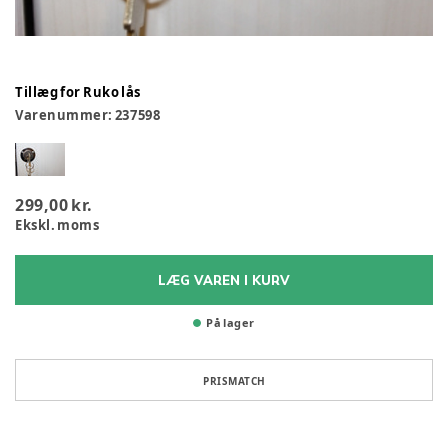
Tillæg for Ruko lås
Varenummer:
237598
299,00 kr.
Ekskl. moms
LÆG VAREN I KURV
På lager
PRISMATCH