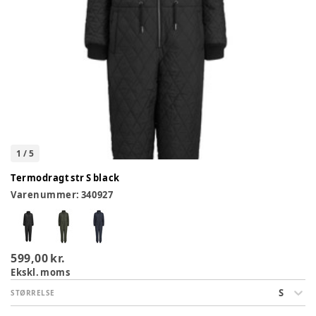
1
/
5
Termodragt str S black
Varenummer:
340927
599,00 kr.
Ekskl. moms
S
STØRRELSE