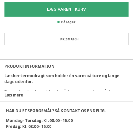
LÆG VAREN I KURV
På lager
PRISMATCH
PRODUKTINFORMATION
Lækker termodragt som holder én varm på ture og lange
dage udenfor.
Termodragten har ribkant i både ærmer og ben, så den
Læs mere
slutter tæt. Lavet i 100% polyester, med termofor og
justerbare snører i livet.
HAR DU ET SPØRGSMÅL? SÅ KONTAKT OS ENDELIG.
Kan maskinvaskes ved 30 grader.
Mandag - Torsdag: Kl. 08:00 - 16:00
Fås i str. S-XXL.
Fredag: Kl. 08:00 - 15:00