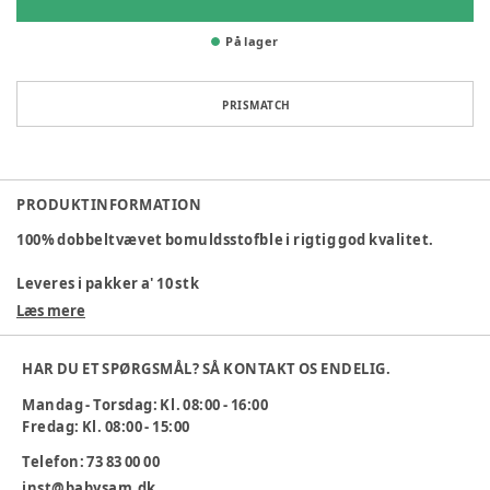
På lager
PRISMATCH
PRODUKTINFORMATION
100% dobbeltvævet bomuldsstofble i rigtig god kvalitet.
Leveres i pakker a' 10 stk
Læs mere
Varenummer:
308057
HAR DU ET SPØRGSMÅL? SÅ KONTAKT OS ENDELIG.
Mandag - Torsdag: Kl. 08:00 - 16:00
Fredag: Kl. 08:00 - 15:00
Telefon: 73 83 00 00
inst@babysam.dk