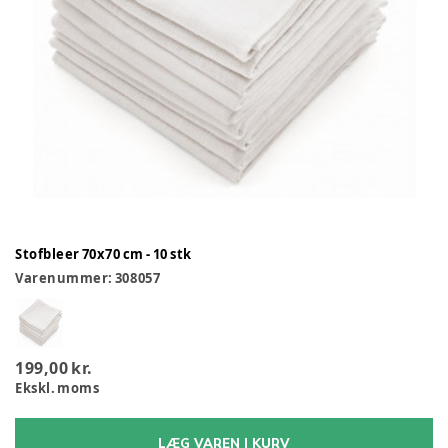
Stofbleer 70x70 cm - 10 stk
Varenummer:
308057
199,00 kr.
Ekskl. moms
LÆG VAREN I KURV